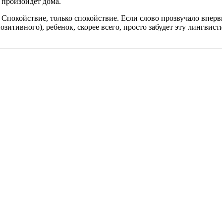
о произойдет дома.
покойствие, только спокойствие. Если слово прозвучало впервы
зитивного), ребенок, скорее всего, просто забудет эту лингвис