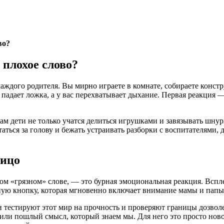
во?
 плохое слово?
аждого родителя. Вы мирно играете в комнате, собираете констр
 падает ложка, а у вас перехватывает дыхание. Первая реакция 
Там дети не только учатся делиться игрушками и завязывать шн
аться за голову и бежать устраивать разборки с воспитателями, д
лицо
м «грязном» слове, — это бурная эмоциональная реакция. Вспле
бную кнопку, которая мгновенно включает внимание мамы и папы
 тестируют этот мир на прочность и проверяют границы дозволе
 или пошлый смысл, который знаем мы. Для него это просто ново