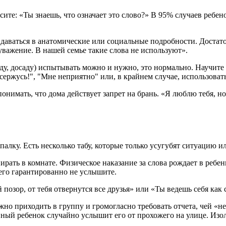
ите: «Ты знаешь, что означает это слово?» В 95% случаев ребено
аваться в анатомические или социальные подробности. Достаточн
еуважение. В нашей семье такие слова не используют».
биду, досаду) испытывать можно и нужно, это нормально. Научи
 сержусь!", "Мне неприятно" или, в крайнем случае, использова
онимать, что дома действует запрет на брань. «Я люблю тебя, н
палку. Есть несколько табу, которые только усугубят ситуацию и
ирать в комнате. Физическое наказание за слова рождает в ребе
ы его гарантированно не услышите.
 позор, от тебя отвернутся все друзья» или «Ты ведешь себя ка
нужно приходить в группу и громогласно требовать отчета, чей «
нный ребенок случайно услышит его от прохожего на улице. Изол