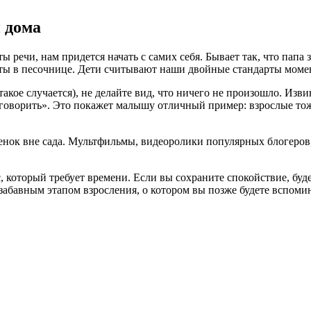
и дома
ы речи, нам придется начать с самих себя. Бывает так, что папа 
оты в песочнице. Дети считывают наши двойные стандарты моме
акое случается), не делайте вид, что ничего не произошло. Изви
к говорить». Это покажет малышу отличный пример: взрослые то
ебенок вне сада. Мультфильмы, видеоролики популярных блогеро
, который требует времени. Если вы сохраните спокойствие, буд
забавным этапом взросления, о котором вы позже будете вспомин