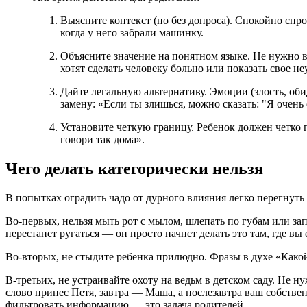
Выясните контекст (но без допроса). Спокойно спрос
когда у него забрали машинку.
Объясните значение на понятном языке. Не нужно вд
хотят сделать человеку больно или показать свое н
Дайте легальную альтернативу. Эмоции (злость, о
замену: «Если ты злишься, можно сказать: "Я очень
Установите четкую границу. Ребенок должен четко п
говори так дома».
Чего делать категорически нельзя
В попытках оградить чадо от дурного влияния легко перегнуть 
Во-первых, нельзя мыть рот с мылом, шлепать по губам или зап
перестанет ругаться — он просто начнет делать это там, где в
Во-вторых, не стыдите ребенка прилюдно. Фразы в духе «Какой
В-третьих, не устраивайте охоту на ведьм в детском саду. Не 
слово принес Петя, завтра — Маша, а послезавтра ваш собстве
фильтровать информацию — это задача родителей.