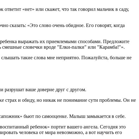
к ответит «нет» или скажет, что так говорил мальчик в саду,
о сказать: «Это слово очень обидное. Его говорят, когда
те ребенка выражать их приемлемыми способами. Предложите
ть смешные словечки вроде "Елки-палки" или "Карамба!"».
о слышать такие слова мне неприятно. Пожалуйста, больше не
ли разрушат ваше доверие друг с другом.
нке страх и обиду, но никак не понимание сути проблемы. Он не
к сапожник» бьют по самооценке. Малыш замыкается в себе.
невоспитанный ребенок» портит вашего ангела. Сегодня это
ировать человека от мира невозможно, а вот научить его