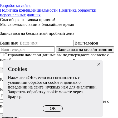
Разработка сайта
Политика конфиденциальности
Политика обработки
персональных данных
Спасибо,ваша заявка принята!
Мы свяжемся с вами в ближайшее время
Записаться на бесплатный пробный день
Ваше имя
Ваш телефон
Записаться на онлайн занятия
Отправляя нам свои данные вы подтверждаете согласие с
нашей
политикой конфиденциальности
и
политикой обработки
персональных данных
Cookies
Закрыть
Нажмите «ОК», если вы соглашаетесь с
Выбран тариф:
условиями обработки cookie и данных о
поведении на сайте, нужных нам для аналитики.
Ваше имя
Ваш телефон
Запретить обработку cookie можете через
Записаться
браузер.
Отправляя нам свои данные вы подтверждаете согласие с
нашей
политикой конфиденциальности
и
политикой обработки
ОК
персональных данных
Закрыть